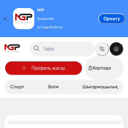
NGP
Орнату
Қолданба
үстінде
RuStore
Картада
Профиль жасау
Спорт
Білім
Шығармашылық