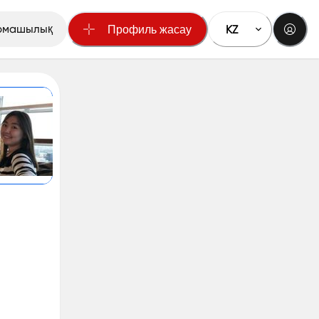
рмашылық
KZ
Профиль жасау