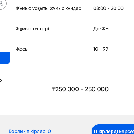
Жұмыс уақыты жұмыс күндері
08:00
-
20:00
Жұмыс күндері
Дс-Жм
Жасы
10
- 99
р
₸250 000 - 250 000
Барлық пікірлер: 0
Пікірлерді көрсе